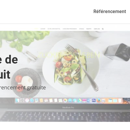
Référencement
e de
it
érencement gratuite